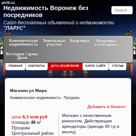
pn36.ru
Недвижимость Воронеж без
посредников
Сайт бесплатных объявлений о недвижимости
"ПАРУС"
Коммерческая
Земельные
Квартиры
Квартиры
недвижимость
участки
в коттеджах
Коттеджи / дома
Дачи
ГЛАВНАЯ
КОНТАКТЫ
ДАТЬ ОБЪЯВЛЕНИЕ
КАРТА САЙТА
СТАТЬИ
Магазин ул Мира
Коммерческая недвижимость - Продажа
Добавить в блокнот
Магазин с качественным
цена
6.3 млн руб
ремонтом. Действующие
площадь
40
м²
арендаторы (аренда 40 т.р в
Продажа
месяц)
Центральный район