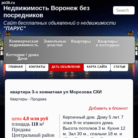
pn36.ru
Недвижимость Воронеж без
посредников
Сайт бесплатных объявлений о недвижимости
"ПАРУС"
Коммерческая
Земельные
Квартиры
Квартиры
недвижимость
участки
в коттеджах
Коттеджи / дома
Дачи
ГЛАВНАЯ
КОНТАКТЫ
ДАТЬ ОБЪЯВЛЕНИЕ
КАРТА САЙТА
СТАТЬИ
квартира 3-х комнатная ул Морозова СХИ
Квартиры - Продажа
Добавить в блокнот
Кирпичный дом. Дому 5 лет. 7
цена
4,8 млн руб
этаж 9-ти этажного дома.
площадь
118
м²
Высота потолков 3 м. Кухня 12
Продажа
м. Зал 30 м., спальни 18 м. и
Центральный район