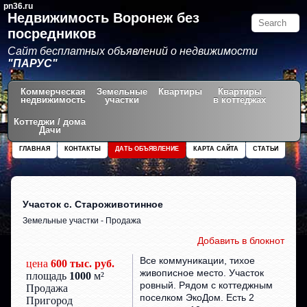
pn36.ru
Недвижимость Воронеж без
посредников
Сайт бесплатных объявлений о недвижимости
"ПАРУС"
Коммерческая
Земельные
Квартиры
Квартиры
недвижимость
участки
в коттеджах
Коттеджи / дома
Дачи
ГЛАВНАЯ
КОНТАКТЫ
ДАТЬ ОБЪЯВЛЕНИЕ
КАРТА САЙТА
СТАТЬИ
Участок с. Староживотинное
Земельные участки - Продажа
Добавить в блокнот
Все коммуникации, тихое
цена
600 тыс. руб.
живописное место. Участок
площадь
1000
м²
ровный. Рядом с коттеджным
Продажа
поселком ЭкоДом. Есть 2
Пригород