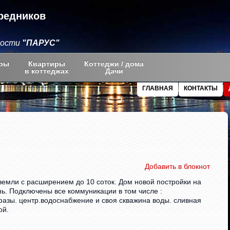
редников
мости
"ПАРУС"
ры
Квартиры
Коттеджи / дома
в коттеджах
Дачи
ГЛАВНАЯ
КОНТАКТЫ
Добавить в блокнот
 земли с расширением до 10 соток. Дом новой постройки на
нь. Подключены все коммуникации в том числе :
фазы. центр.водоснабжение и своя скважина воды. сливная
ой.