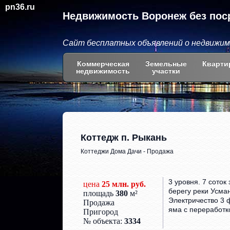
pn36.ru
Недвижимость Воронеж без пос
Сайт бесплатных объявлений о недвижи
Коммерческая
Земельные
Кварти
недвижимость
участки
Коттедж п. Рыкань
Коттеджи Дома Дачи - Продажа
3 уровня. 7 соток
цена
25 млн. руб.
берегу реки Усма
площадь
380
м²
Электричество 3 
Продажа
яма с переработк
Пригород
№ объекта:
3334