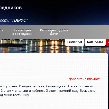
редников
мости
"ПАРУС"
ры
Квартиры
Коттеджи / дома
в коттеджах
Дачи
ГЛАВНАЯ
КОНТАКТЫ
Добавить в блокнот
й 4 уровня. В подвале баня, бильярдная. 1 этаж большой
 2 этаж 4 спальни и кабинет. 3 этаж - зимний сад. Возможно
од мини гостиницу.