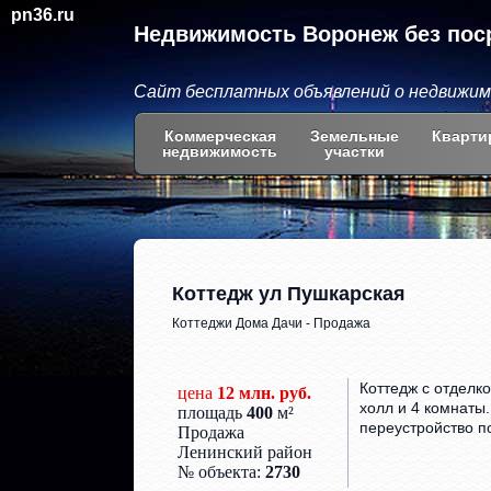
pn36.ru
Недвижимость Воронеж без пос
Сайт бесплатных объявлений о недвижи
Коммерческая
Земельные
Кварти
недвижимость
участки
Коттедж ул Пушкарская
Коттеджи Дома Дачи - Продажа
Коттедж с отделко
цена
12 млн. руб.
холл и 4 комнаты.
площадь
400
м²
переустройство п
Продажа
Ленинский район
№ объекта:
2730