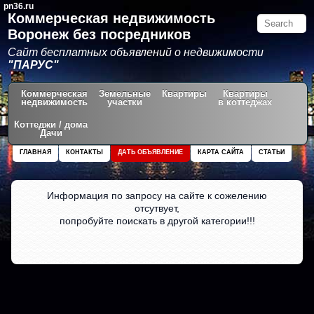
pn36.ru
Коммерческая недвижимость
Воронеж без посредников
Сайт бесплатных объявлений о недвижимости
"ПАРУС"
Коммерческая
Земельные
Квартиры
Квартиры
недвижимость
участки
в коттеджах
Коттеджи / дома
Дачи
ГЛАВНАЯ
КОНТАКТЫ
ДАТЬ ОБЪЯВЛЕНИЕ
КАРТА САЙТА
СТАТЬИ
Информация по запросу на сайте к сожелению
отсутвует,
попробуйте поискать в другой категории!!!